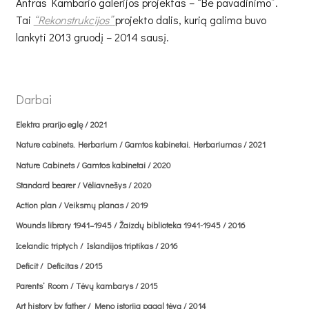
Antras Kambario galerijos projektas – “Be pavadinimo”.
Reconstruction / Rekonstrukcija / from 2010
Tai
“Rekonstrukcijos”
projekto dalis, kurią galima buvo
lankyti 2013 gruodį – 2014 sausį.
Bunny man / Žmogus zuikis / 2009
Paieškos projektas / 2008 – 2009
Darbai
Text rollers / Tekstų voleliai / 2007
Elektra prarijo eglę / 2021
Nature cabinets. Herbarium / Gamtos kabinetai. Herbariumas / 2021
Atomic bonsai / from 2007
Nature Cabinets / Gamtos kabinetai / 2020
Standard bearer / Vėliavnešys / 2020
Pornstars / Pornožvaigždės / 2007
Action plan / Veiksmų planas / 2019
Wounds library 1941–1945 / Žaizdų biblioteka 1941-1945 / 2016
Tunel / Tunelis / 2006
Icelandic triptych / Islandijos triptikas / 2016
Deficit / Deficitas / 2015
A Week / Savaitė / from 2005
Parents’ Room / Tėvų kambarys / 2015
Skaters / Čiuožikai / 2003
Art history by father / Meno istorija pagal tėvą / 2014