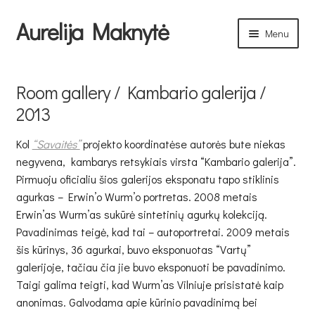
Aurelija Maknytė
Skip
Skip
Menu
to
to
navigation
content
Elektra prarijo eglę / 2021
Room gallery / Kambario galerija /
Nature cabinets. Herbarium / Gamtos kabinetai.
2013
Herbariumas / 2021
Kol
“Savaitės”
projekto koordinatėse autorės bute niekas
Nature Cabinets / Gamtos kabinetai / 2020
negyvena, kambarys retsykiais virsta “Kambario galerija”.
Pirmuoju oficialiu šios galerijos eksponatu tapo stiklinis
agurkas – Erwin’o Wurm’o portretas. 2008 metais
Standard bearer / Vėliavnešys / 2020
Erwin’as Wurm’as sukūrė sintetinių agurkų kolekciją.
Pavadinimas teigė, kad tai – autoportretai. 2009 metais
Action plan / Veiksmų planas / 2019
šis kūrinys, 36 agurkai, buvo eksponuotas “Vartų”
galerijoje, tačiau čia jie buvo eksponuoti be pavadinimo.
Wounds library 1941–1945 / Žaizdų biblioteka 1941-1945 /
Taigi galima teigti, kad Wurm’as Vilniuje prisistatė kaip
2016
anonimas. Galvodama apie kūrinio pavadinimą bei