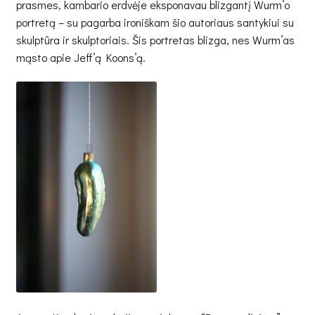
prasmes, kambario erdvėje eksponavau blizgantį Wurm’o
Icelandic triptych / Islandijos triptikas / 2016
portretą – su pagarba ironiškam šio autoriaus santykiui su
skulptūra ir skulptoriais. Šis portretas blizga, nes Wurm’as
Deficit / Deficitas / 2015
mąsto apie Jeff’ą Koons’ą.
Parents’ Room / Tėvų kambarys / 2015
Art history by father / Meno istorija pagal tėvą / 2014
Partisan of Landscaping / Kraštovaizdžio partizanas /
from 2013
Video rental / Videonuoma / 2012
Burning slides / Degintos skaidrės / from 2012
Pangram / Pangrama / 2010