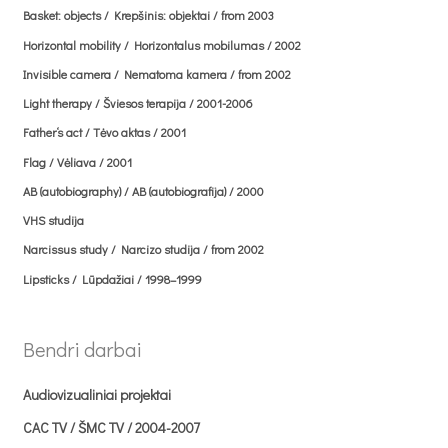
Basket: objects / Krepšinis: objektai / from 2003
AB (autobiography) / AB (autobiografija) / 2000
Horizontal mobility / Horizontalus mobilumas / 2002
VHS studija
Invisible camera / Nematoma kamera / from 2002
Light therapy / Šviesos terapija / 2001-2006
Narcissus study / Narcizo studija / from 2002
Father‘s act / Tėvo aktas / 2001
Flag / Vėliava / 2001
Lipsticks / Lūpdažiai / 1998–1999
AB (autobiography) / AB (autobiografija) / 2000
VHS studija
Narcissus study / Narcizo studija / from 2002
Lipsticks / Lūpdažiai / 1998–1999
Bendri darbai
Audiovizualiniai projektai
CAC TV / ŠMC TV / 2004-2007