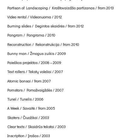
Partisan of Landscaping / Kraštovaizdžio partizanas / from 2013
Clear texts / Skaidrūs tekstai / 2003
Video rental / Videonuoma / 2012
Burning slides / Degintos skaidrės / from 2012
Inscription / Įrašas / 2003
Pangram / Pangrama / 2010
Reconstruction / Rekonstrukcija / from 2010
Basket: objects / Krepšinis: objektai / from 2003
Bunny man / Žmogus zuikis / 2009
Paieškos projektas / 2008 – 2009
Horizontal mobility / Horizontalus mobilumas / 2002
Text rollers / Tekstų voleliai / 2007
Invisible camera / Nematoma kamera / from 2002
Atomic bonsai / from 2007
Pornstars / Pornožvaigždės / 2007
Light therapy / Šviesos terapija / 2001-2006
Tunel / Tunelis / 2006
A Week / Savaitė / from 2005
Father‘s act / Tėvo aktas / 2001
Skaters / Čiuožikai / 2003
Clear texts / Skaidrūs tekstai / 2003
Flag / Vėliava / 2001
Inscription / Įrašas / 2003